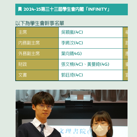
2024-25第三十三屆學生會內閣「INFINITY」
以下為學生會幹事名單
主席
吳穎嵐(4C)
福利
內務副主席
李晞汶(4C)
設計
外務副主席
葉向晴4G)
康樂
財政
張文楠(4C)、黃曼綺(4G)
攝影
文書
郭鈺埼(4C)
宣傳