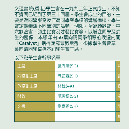
文理書院(香港)學生會在一九九二年正式成立，不知
不覺間已經到了第三十四屆。學生會成立的目的，主
要是為同學服務及作為同學與學校的溝通橋樑。學生
會定期舉辦不同類別的活動，例如：聖誕聯歡會、中
六歡送會、師生比賽及才藝比賽等，以增進同學及師
生的關係。本學年由5G葉向晴同學領導的候選內閣
「Catalyst」獲得足夠票數當選，根據學生會會章，
葉向晴同學當選本屆學生會主席。
以下為學生會幹事名單
主席
葉向晴(5G)
福利
內務副主席
陳芷霖(5H)
設計
外務副主席
林鋒(4K)
康樂
財政
施俊樑(5G)
攝影
文書
劉嘉希(5H)
宣傳
幹事