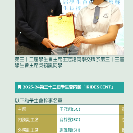
第三十二屆學生會主席王冠翔同學交職予第三十三屆
學生會主席吳穎嵐同學
2023-24第三十二屆學生會內閣「IRIDESCENT」
以下為學生會幹事名單
主席
王冠翔(5C)
宣傳
內務副主席
容靜雯(5C)
康體
外務副主席
謝瑋珊(5H)
攝影、