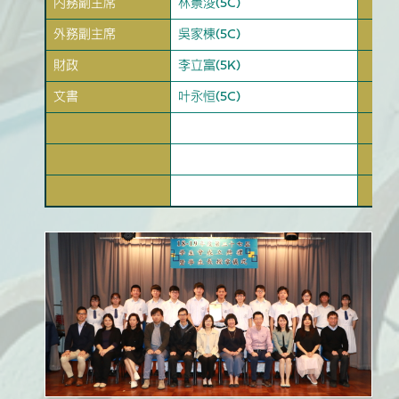
內務副主席
林景浚(5C)
外務副主席
吳家棟(5C)
財政
李立富(5K)
文書
叶永恒(5C)