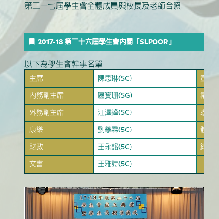
第二十七屆學生會全體成員與校長及老師合照
2017-18 第二十六屆學生會內閣「SLPOOR」
以下為學生會幹事名單
主席
陳思琳(5C)
宣傳
內務副主席
區寶珊(5G)
福利
外務副主席
江澤鋒(5C)
聯絡
康樂
劉學霖(5C)
體育
財政
王永銘(5C)
總務
文書
王雅詩(5C)