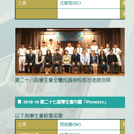
文書
冼碧瑤(5C)
康樂
宣傳
第二十八屆學生會全體成員與校長及老師合照
2018-19 第二十七屆學生會內閣「Pioneers」
以下為學生會幹事名單
主席
周俊賢(5K)
幹事