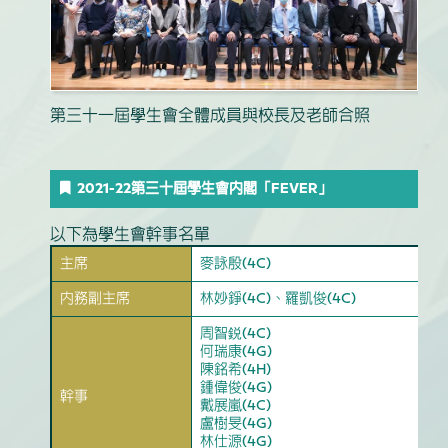
第三十一屆學生會全體成員與校長及老師合照
2021-22第三十屆學生會內閣「FEVER」
以下為學生會幹事名單
主席
麥詠殷(4C)
內務副主席
林妙錚(4C)、羅凱俊(4C)
周智鋭(4C)
何瑞康(4G)
陳銘希(4H)
鍾偉俊(4G)
幹事
戴展嵐(4C)
盧樹旻(4G)
林仕源(4G)