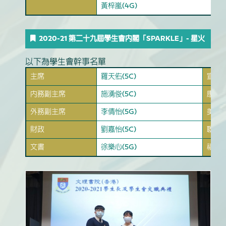
黃梓嵐(4G)
2020-21 第二十九屆學生會內閣「SPARKLE」- 星火
以下為學生會幹事名單
主席
羅天佑(5C)
宣傳
內務副主席
施湧俊(5C)
康樂
外務副主席
李倩怡(5G)
美術
財政
劉嘉怡(5C)
聯絡
文書
徐樂心(5G)
福利