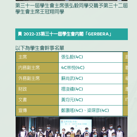
第三十一屆學生會主席張弘毅同學交職予第三十二屆
學生會主席王冠翔同學
2022-23第三十一屆學生會內閣「GERBERA」
以下為學生會幹事名單
主席
張弘毅(4C)
設計
內務副主席
4C林悅(4C)
聯絡
外務副主席
蘇尚武(4C)
福利
財政
禤浚禧(4C)
康樂
IT
文書
黃均元(4C)
宣傳
鄭灝瑤(4C)、梁琛彥(4C)