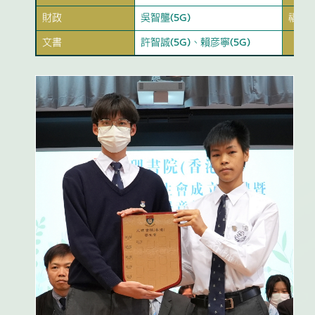
財政
吳智壟(5G)
福利
文書
許智誠(5G)、賴彥寧(5G)