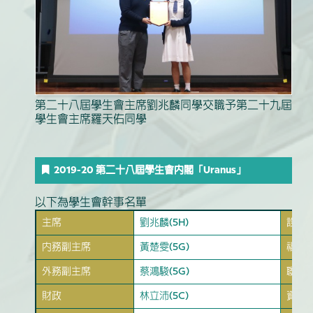
第二十八屆學生會主席劉兆麟同學交職予第二十九屆
學生會主席羅天佑同學
2019-20 第二十八屆學生會內閣「Uranus」
以下為學生會幹事名單
主席
劉兆麟(5H)
設計
內務副主席
黃楚雯(5G)
福利
外務副主席
蔡鴻駿(5G)
聯絡
財政
林立沛(5C)
資訊