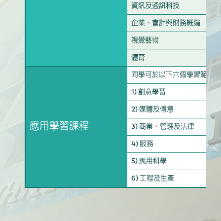
資訊及通訊科技
企業、會計與財務概論
視覺藝術
體育
同學可於以下六個學習範疇自
1) 創意學習
2) 媒體及傳意
應用學習課程
3) 商業、管理及法律
4) 服務
5) 應用科學
6) 工程及生產