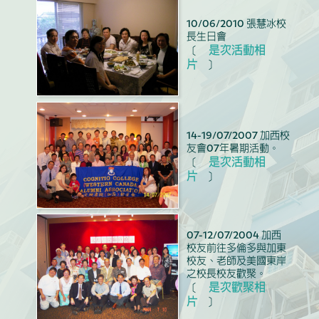
10/06/2010 張慧冰校
長生日會
是次活動相
〔
片
〕
14-19/07/2007 加西校
友會07年暑期活動。
是次活動相
〔
片
〕
07-12/07/2004 加西
校友前往多倫多與加東
校友、老師及美國東岸
之校長校友歡聚。
是次歡聚相
〔
片
〕