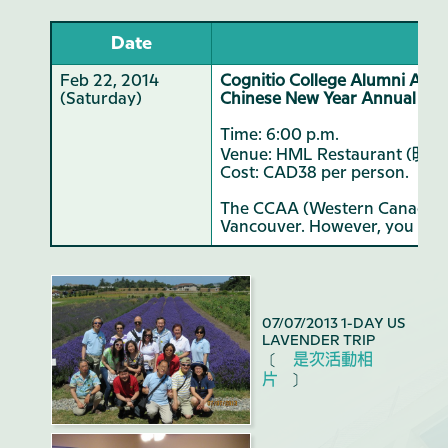
Date
Feb 22, 2014
Cognitio College Alumni Asso
(Saturday)
Chinese New Year Annual Din
Time: 6:00 p.m.
Venue: HML Restaurant (明月樓
Cost: CAD38 per person.
The CCAA (Western Canada) co
Vancouver. However, you may
07/07/2013 1-DAY US
LAVENDER TRIP
是次活動相
〔
片
〕