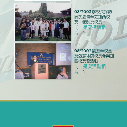
08/2003 廖校長探訪
居於溫哥華之加西校
友、老師及校長。
是次探訪相
〔
片
〕
08/2002 劉振華校董
及張慧冰前校長參與加
西校友會活動。
是次活動相
〔
片
〕