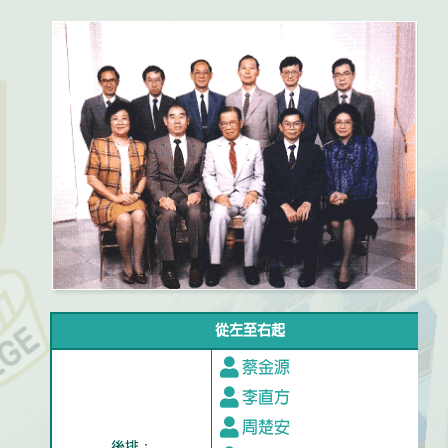
從左至右起
蔡金源
李直方
周楚安