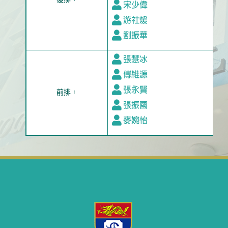
後排：
宋少偉
游社煖
劉振華
張慧冰
傅維源
張永賢
前排：
張振國
麥婉怡