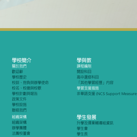
學校簡介
學與教
關於我們
課程編制
歡迎辭
開設科目
學校歷史
高中選修科目
校訓、抱負與辦學使命
「其他學習經歷」內容
校名、校徽與校歌
學習支援措施
學校計劃與報告
非華語支援 (NCS Support Measure
政策文件
學校設施
聯絡我們
學生發展
組織架構
組織架構
升學及擇業輔導組資訊
辦學團體
學生會
法團校董會
學生長