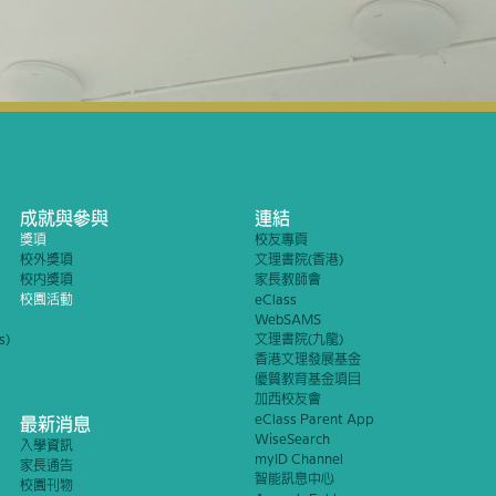
成就與參與
連結
獎項
校友專頁
校外獎項
文理書院(香港)
校內獎項
家長教師會
校園活動
eClass
WebSAMS
s)
文理書院(九龍)
香港文理發展基金
優質教育基金項目
加西校友會
eClass Parent App
最新消息
WiseSearch
入學資訊
myID Channel
家長通告
智能訊息中心
校園刊物